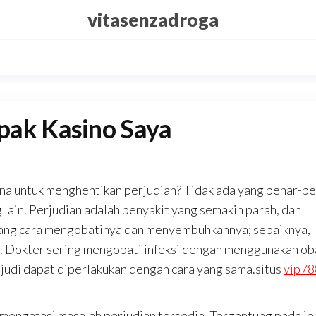
vitasenzadroga
pak Kasino Saya
a untuk menghentikan perjudian? Tidak ada yang benar-b
lain. Perjudian adalah penyakit yang semakin parah, dan
ntang cara mengobatinya dan menyembuhkannya; sebaiknya,
. Dokter sering mengobati infeksi dengan menggunakan ob
judi dapat diperlakukan dengan cara yang sama.situs
vip78
 mengatasi masalah perjudian tersedia. Tergantung pada je