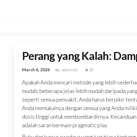
Skip
to
the
content
Perang yang Kalah: Dam
March 6, 2026
By
adminvita
0
Apakah Anda mencari metode yang lebih sederhan
mudah; beberapa jelas lebih mudah daripada yang 
seperti semua penyakit, Anda harus berpikir te
Anda memukulnya dengan semua yang Anda miliki
dosis tinggi untuk membombardirnya. Kecanduan 
adalah saran bermain pragmatic play
Buku dan kursus swadaya yang luar biasa tentang