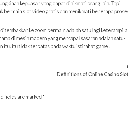
ngkinan kepuasan yang dapat dinikmati orang lain. Tapi
uk bermain slot video gratis dan menikmati beberapa prose
a ditembakkan ke zoom bermain adalah satu lagi keterampila
utama di mesin modern yang mencapai sasaran adalah satu-
n itu, itu tidak terbatas pada waktu istirahat game!
Definitions of Online Casino Slo
d fields are marked
*