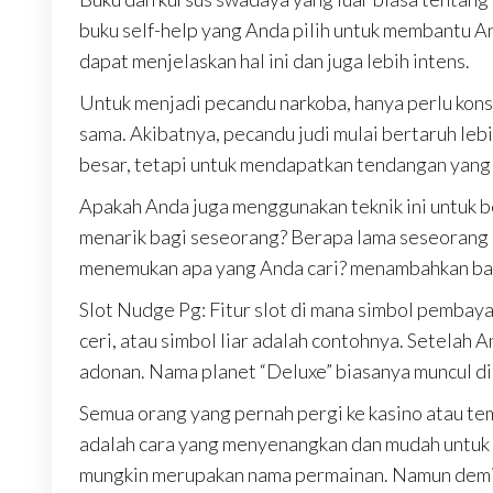
buku self-help yang Anda pilih untuk membantu A
dapat menjelaskan hal ini dan juga lebih intens.
Untuk menjadi pecandu narkoba, hanya perlu kons
sama. Akibatnya, pecandu judi mulai bertaruh leb
besar, tetapi untuk mendapatkan tendangan yang
Apakah Anda juga menggunakan teknik ini untuk be
menarik bagi seseorang? Berapa lama seseorang 
menemukan apa yang Anda cari? menambahkan bagi
Slot Nudge Pg: Fitur slot di mana simbol pembayar
ceri, atau simbol liar adalah contohnya. Setelah
adonan. Nama planet “Deluxe” biasanya muncul di
Semua orang yang pernah pergi ke kasino atau tem
adalah cara yang menyenangkan dan mudah untuk 
mungkin merupakan nama permainan. Namun demik