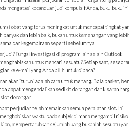
nda mengatasi kecanduan judi kompulsif Anda, buku-buku ini
umsi obat yang terus meningkat untuk mencapai tingkat ya
ih banyak dan lebih baik, bukan untuk kemenangan yang lebi
 sama dan kegembiraan seperti sebelumnya.
rjudi? Fungsi investigasi di program lain selain Outlook
menghabiskan untuk mencari sesuatu? Setiap saat, seseora
an ke e-mail yang Anda pilih untuk dibaca?
an akan “turun” adalah cara untuk menang. Bola basket, ber
 Anda dapat mengendalikan sedikit dorongan dan kisaran har
 slot dorongan.
pat perjudian telah memainkan semua peralatan slot. Ini
menghabiskan waktu pada subjek di mana mengambil risiko
ian, mempertaruhkan sejumlah uang bukanlah sesuatu yan