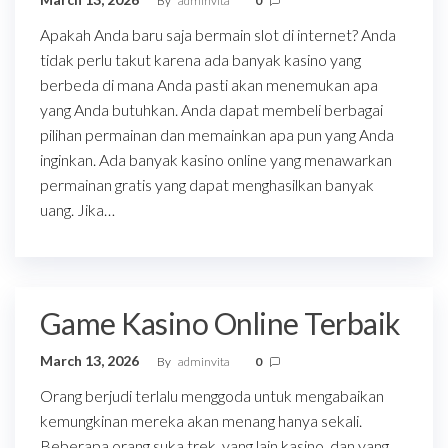
By
adminvita
0
Apakah Anda baru saja bermain slot di internet? Anda
tidak perlu takut karena ada banyak kasino yang
berbeda di mana Anda pasti akan menemukan apa
yang Anda butuhkan. Anda dapat membeli berbagai
pilihan permainan dan memainkan apa pun yang Anda
inginkan. Ada banyak kasino online yang menawarkan
permainan gratis yang dapat menghasilkan banyak
uang. Jika…
Game Kasino Online Terbaik
March 13, 2026
By
adminvita
0
Orang berjudi terlalu menggoda untuk mengabaikan
kemungkinan mereka akan menang hanya sekali.
Beberapa orang suka trek, yang lain kasino, dan yang