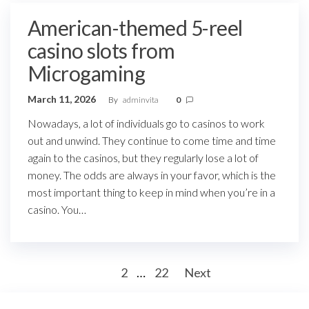
American-themed 5-reel
casino slots from
Microgaming
March 11, 2026
By
adminvita
0
Nowadays, a lot of individuals go to casinos to work
out and unwind. They continue to come time and time
again to the casinos, but they regularly lose a lot of
money. The odds are always in your favor, which is the
most important thing to keep in mind when you’re in a
casino. You…
Posts
1
2
…
22
Next
pagination