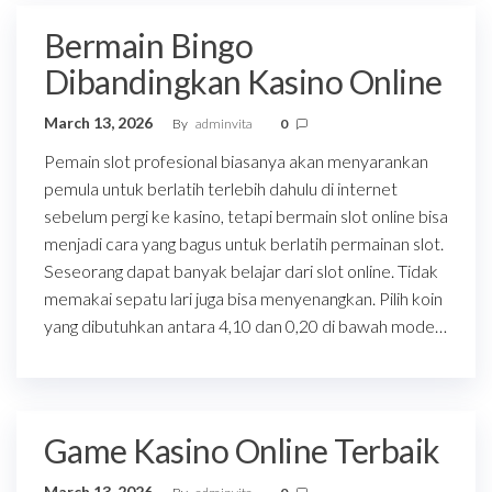
Bermain Bingo
Dibandingkan Kasino Online
March 13, 2026
By
adminvita
0
Pemain slot profesional biasanya akan menyarankan
pemula untuk berlatih terlebih dahulu di internet
sebelum pergi ke kasino, tetapi bermain slot online bisa
menjadi cara yang bagus untuk berlatih permainan slot.
Seseorang dapat banyak belajar dari slot online. Tidak
memakai sepatu lari juga bisa menyenangkan. Pilih koin
yang dibutuhkan antara 4,10 dan 0,20 di bawah mode…
Game Kasino Online Terbaik
March 13, 2026