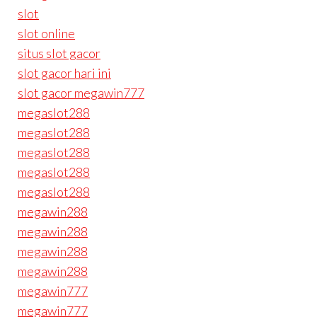
slot
slot online
situs slot gacor
slot gacor hari ini
slot gacor megawin777
megaslot288
megaslot288
megaslot288
megaslot288
megaslot288
megawin288
megawin288
megawin288
megawin288
megawin777
megawin777