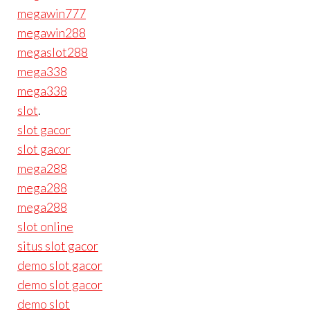
megawin777
megawin288
megaslot288
mega338
mega338
slot
.
slot gacor
slot gacor
mega288
mega288
mega288
slot online
situs slot gacor
demo slot gacor
demo slot gacor
demo slot