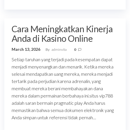
Cara Meningkatkan Kinerja
Anda di Kasino Online
March 13, 2026
By
adminvita
0
Setiap taruhan yang terjadi pada kesempatan dapat
menjadi menyenangkan dan menarik. Ketika mereka
selesai mendapatkan uang mereka, mereka menjadi
tertarik pada perjudian karena adrenalin, yang
membuat mereka berani membahayakan dana
mereka dalam permainan berbahaya ini.situs vip788
adalah saran bermain pragmatic play Anda harus
memastikan bahwa semua dokumen elektronik yang
Anda simpan untuk referensi tidak pernah…