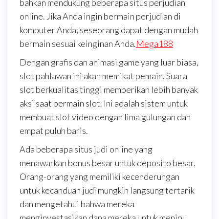
bahkan mendukung beberapa situs perjudian
online. Jika Anda ingin bermain perjudian di
komputer Anda, seseorang dapat dengan mudah
bermain sesuai keinginan Anda.
Mega188
Dengan grafis dan animasi game yang luar biasa,
slot pahlawan ini akan memikat pemain. Suara
slot berkualitas tinggi memberikan lebih banyak
aksi saat bermain slot. Ini adalah sistem untuk
membuat slot video dengan lima gulungan dan
empat puluh baris.
Ada beberapa situs judi online yang
menawarkan bonus besar untuk deposito besar.
Orang-orang yang memiliki kecenderungan
untuk kecanduan judi mungkin langsung tertarik
dan mengetahui bahwa mereka
menginvestasikan dana mereka untuk menipu