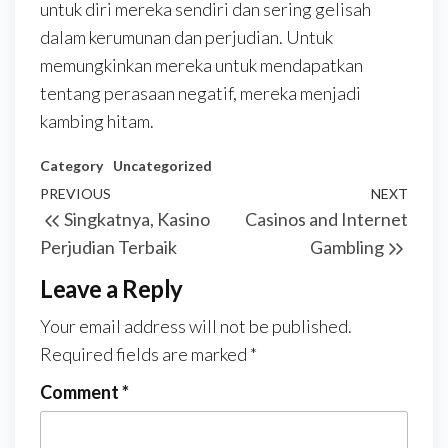
untuk diri mereka sendiri dan sering gelisah
dalam kerumunan dan perjudian. Untuk
memungkinkan mereka untuk mendapatkan
tentang perasaan negatif, mereka menjadi
kambing hitam.
Category
Uncategorized
Post
Previous
PREVIOUS
NEXT
Next
Singkatnya, Kasino
Casinos and Internet
navigation
Post
Post
Perjudian Terbaik
Gambling
Leave a Reply
Your email address will not be published.
Required fields are marked
*
Comment
*