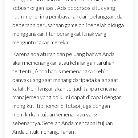
sebuah organisasi. Ada beberapa situs yang
rutin menerima pembayaran dari pelanggan, dan
beberapa perusahaan game online telah diduga
menggunakan fitur perangkat lunak yang
menguntungkan mereka.
Karena ada aturan dan peluang bahwa Anda
akan memenangkan atau kehilangan taruhan
tertentu, Anda harus memenangkan lebih
banyak uang saat menang daripada kalah saat
kalah. Kehilangan akan terjadi tanpa rencana
manajemen yang baik. Ini dapat dicapai dengan
mengikuti tip nomor 6, tetapi juga dengan
memikirkan tujuan kemenangan yang
sebenarnya. Setelah Anda mencapai tujuan
Anda untuk menang. Tahan!