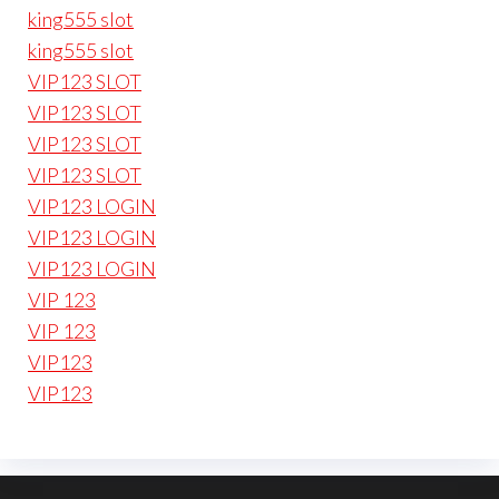
king555 slot
king555 slot
VIP123 SLOT
VIP123 SLOT
VIP123 SLOT
VIP123 SLOT
VIP123 LOGIN
VIP123 LOGIN
VIP123 LOGIN
VIP 123
VIP 123
VIP123
VIP123