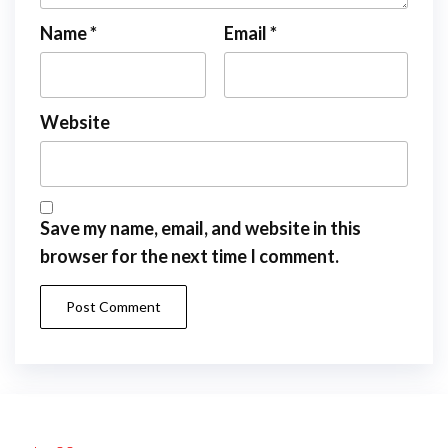
Name
*
Email
*
Website
Save my name, email, and website in this
browser for the next time I comment.