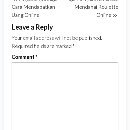
navigation
Post
Post
Cara Mendapatkan
Mendanai Roulette
Uang Online
Online
Leave a Reply
Your email address will not be published.
Required fields are marked
*
Comment
*