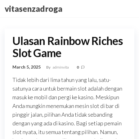
Skip
vitasenzadroga
to
the
content
Ulasan Rainbow Riches
Slot Game
March 5, 2025
By
adminvita
0
Tidak lebih dari lima tahun yang lalu, satu-
satunya cara untuk bermain slot adalah dengan
masuk ke mobil dan pergi ke kasino. Meskipun
Anda mungkin menemukan mesin slot di bar di
pinggir jalan, pilihan Anda tidak sebanding
dengan yang ada di kasino. Bagi setiap pemain
slot nyata, itu semua tentang pilihan. Namun,