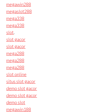
megawin288
megaslot288
mega338
mega338
slot
.
slot gacor
slot gacor
mega288
mega288
mega288
slot online
situs slot gacor
demo slot gacor
demo slot gacor
demo slot
megawin188