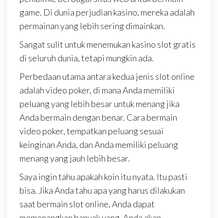
game. Di dunia perjudian kasino, mereka adalah
permainan yang lebih sering dimainkan.
Sangat sulit untuk menemukan kasino slot gratis
di seluruh dunia, tetapi mungkin ada.
Perbedaan utama antara kedua jenis slot online
adalah video poker, di mana Anda memiliki
peluang yang lebih besar untuk menang jika
Anda bermain dengan benar. Cara bermain
video poker, tempatkan peluang sesuai
keinginan Anda, dan Anda memiliki peluang
menang yang jauh lebih besar.
Saya ingin tahu apakah koin itu nyata. Itu pasti
bisa. Jika Anda tahu apa yang harus dilakukan
saat bermain slot online, Anda dapat
memenangkan banyak uang. Anda akan