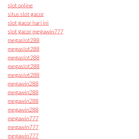
slot online
situs slot gacor
slot gacor hari ini
slot gacor megawin777
megaslot288
megaslot288
megaslot288
megaslot288
megaslot288
megawin288
megawin288
megawin288
megawin288
megawin777
megawin777
megawin777