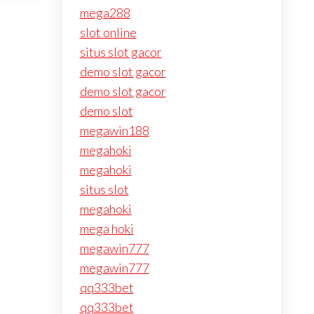
mega288
slot online
situs slot gacor
demo slot gacor
demo slot gacor
demo slot
megawin188
megahoki
megahoki
situs slot
megahoki
mega hoki
megawin777
megawin777
qq333bet
qq333bet