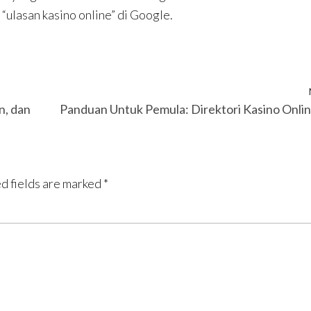
“ulasan kasino online” di Google.
n, dan
Panduan Untuk Pemula: Direktori Kasino Onli
d fields are marked
*