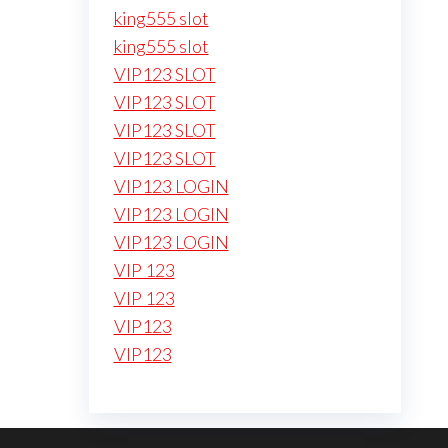
king555 slot
king555 slot
VIP123 SLOT
VIP123 SLOT
VIP123 SLOT
VIP123 SLOT
VIP123 LOGIN
VIP123 LOGIN
VIP123 LOGIN
VIP 123
VIP 123
VIP123
VIP123