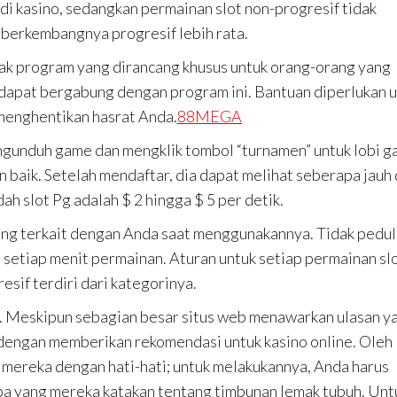
 di kasino, sedangkan permainan slot non-progresif tidak
n berkembangnya progresif lebih rata.
ak program yang dirancang khusus untuk orang-orang yang
 dapat bergabung dengan program ini. Bantuan diperlukan 
enghentikan hasrat Anda.
88MEGA
ngunduh game dan mengklik tombol “turnamen” untuk lobi 
baik. Setelah mendaftar, dia dapat melihat seberapa jauh 
h slot Pg adalah $ 2 hingga $ 5 per detik.
ang terkait dengan Anda saat menggunakannya. Tidak pedul
 setiap menit permainan. Aturan untuk setiap permainan sl
sif terdiri dari kategorinya.
o. Meskipun sebagian besar situs web menawarkan ulasan y
g dengan memberikan rekomendasi untuk kasino online. Oleh
mereka dengan hati-hati; untuk melakukannya, Anda harus
pa yang mereka katakan tentang timbunan lemak tubuh. Unt