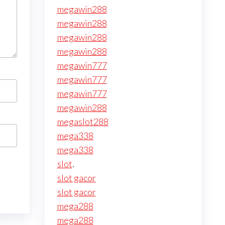
megawin288
megawin288
megawin288
megawin288
megawin777
megawin777
megawin777
megawin288
megaslot288
mega338
mega338
slot
.
slot gacor
slot gacor
mega288
mega288