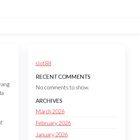
slot88
RECENT COMMENTS
yang
No comments to show.
da
ARCHIVES
March 2026
at
February 2026
January 2026