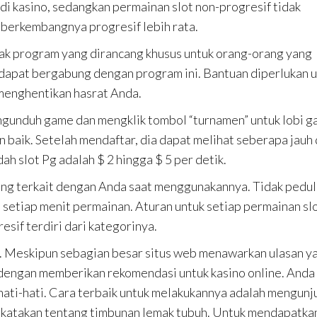
 di kasino, sedangkan permainan slot non-progresif tidak
n berkembangnya progresif lebih rata.
ak program yang dirancang khusus untuk orang-orang yang
 dapat bergabung dengan program ini. Bantuan diperlukan 
enghentikan hasrat Anda.
ngunduh game dan mengklik tombol “turnamen” untuk lobi 
baik. Setelah mendaftar, dia dapat melihat seberapa jauh 
h slot Pg adalah $ 2 hingga $ 5 per detik.
ang terkait dengan Anda saat menggunakannya. Tidak pedul
 setiap menit permainan. Aturan untuk setiap permainan sl
sif terdiri dari kategorinya.
o. Meskipun sebagian besar situs web menawarkan ulasan y
g dengan memberikan rekomendasi untuk kasino online. Anda
ti-hati. Cara terbaik untuk melakukannya adalah mengunj
 katakan tentang timbunan lemak tubuh. Untuk mendapatka