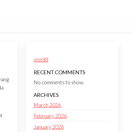
slot88
RECENT COMMENTS
yang
No comments to show.
da
ARCHIVES
March 2026
at
February 2026
January 2026