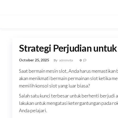
Skip
to
the
content
Strategi Perjudian untu
October 25, 2025
By
adminvita
0
Saat bermain mesin slot, Anda harus memastikan
akan menikmati bermain permainan slot ketika m
memilih konsol slot yang luar biasa?
Salah satu kunci terbesar untuk berhenti berjudi 
lakukan untuk mengatasi ketergantungan pada rok
Anda pelajari.