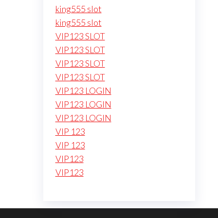
king555 slot
king555 slot
VIP123 SLOT
VIP123 SLOT
VIP123 SLOT
VIP123 SLOT
VIP123 LOGIN
VIP123 LOGIN
VIP123 LOGIN
VIP 123
VIP 123
VIP123
VIP123