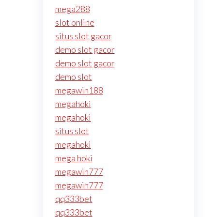
mega288
slot online
situs slot gacor
demo slot gacor
demo slot gacor
demo slot
megawin188
megahoki
megahoki
situs slot
megahoki
mega hoki
megawin777
megawin777
qq333bet
qq333bet