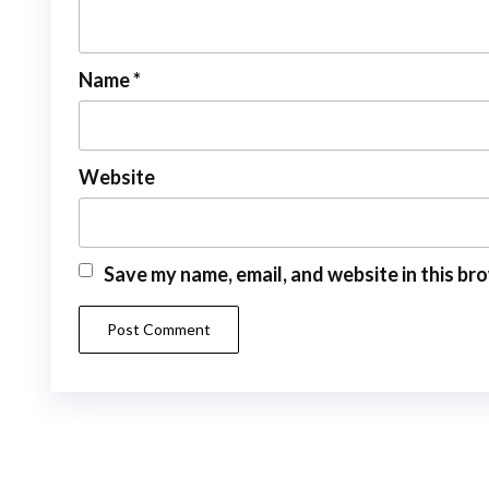
Name
*
Website
Save my name, email, and website in this br