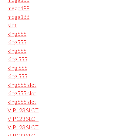
mega188
mega188
slot
king555
king555
king555
king 555
king 555
king 555
king555 slot
king555 slot
king555 slot
VIP123 SLOT
VIP123 SLOT
VIP123 SLOT
VIP123 SLOT