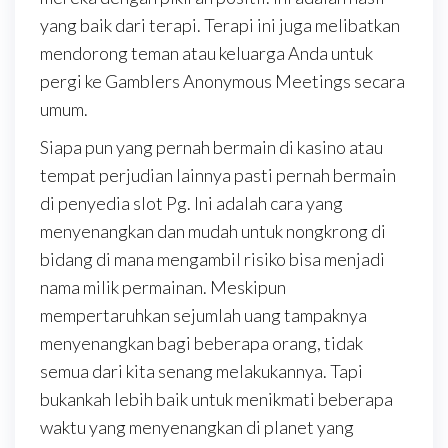
yang baik dari terapi. Terapi ini juga melibatkan
mendorong teman atau keluarga Anda untuk
pergi ke Gamblers Anonymous Meetings secara
umum.
Siapa pun yang pernah bermain di kasino atau
tempat perjudian lainnya pasti pernah bermain
di penyedia slot Pg. Ini adalah cara yang
menyenangkan dan mudah untuk nongkrong di
bidang di mana mengambil risiko bisa menjadi
nama milik permainan. Meskipun
mempertaruhkan sejumlah uang tampaknya
menyenangkan bagi beberapa orang, tidak
semua dari kita senang melakukannya. Tapi
bukankah lebih baik untuk menikmati beberapa
waktu yang menyenangkan di planet yang