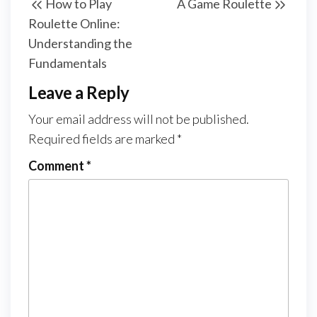
How to Play
A Game Roulette
navigation
Post
Post
Roulette Online:
Understanding the
Fundamentals
Leave a Reply
Your email address will not be published.
Required fields are marked
*
Comment
*