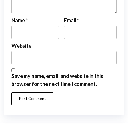
Name
*
Email
*
Website
Save my name, email, and website in this
browser for the next time I comment.