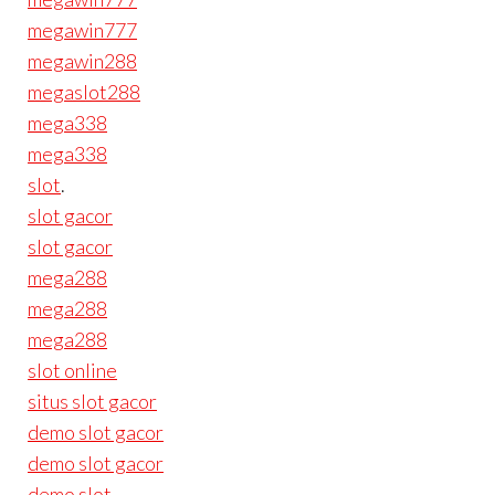
megawin777
megawin288
megaslot288
mega338
mega338
slot
.
slot gacor
slot gacor
mega288
mega288
mega288
slot online
situs slot gacor
demo slot gacor
demo slot gacor
demo slot