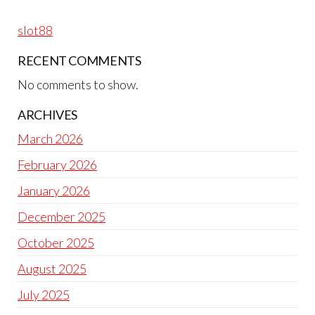
slot88
RECENT COMMENTS
No comments to show.
ARCHIVES
March 2026
February 2026
January 2026
December 2025
October 2025
August 2025
July 2025