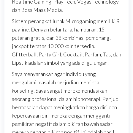
Realtime Gaming, Play Tech, Vegas Technology,
dan Boss Mass Media.
Sistem perangkat lunak Microgaming memiliki 9
payline. Dengan belantara, hamburan, 15
putaran gratis, dan 38 kombinasi pemenang,
jackpot teratas 10.000 koin tersedia.
Glitterball, Party Girl, Cocktail, Parfum, Tas, dan
Lipstik adalah simbol yang ada di gulungan.
Saya menyarankan agar individu yang
mengalami masalah perjudian meminta
konseling. Saya sangat merekomendasikan
seorang profesional dalam hipnoterapi. Penjudi
bermasalah dapat meningkatkan harga diri dan
kepercayaan diri mereka dengan mengganti
pemikiran negatif dalam pikiran bawah sadar
mereka dengan pikiran positif. Ini adalah hasil