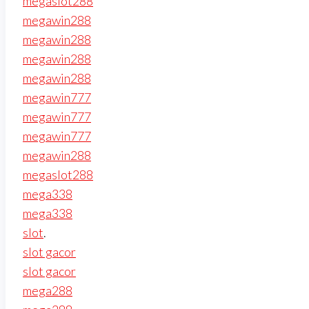
megaslot288
megawin288
megawin288
megawin288
megawin288
megawin777
megawin777
megawin777
megawin288
megaslot288
mega338
mega338
slot
.
slot gacor
slot gacor
mega288