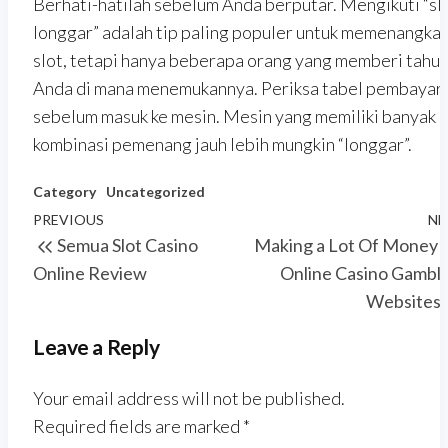
Berhati-hatilah sebelum Anda berputar. Mengikuti “sl
longgar” adalah tip paling populer untuk memenangka
slot, tetapi hanya beberapa orang yang memberi tahu
Anda di mana menemukannya. Periksa tabel pembayar
sebelum masuk ke mesin. Mesin yang memiliki banyak
kombinasi pemenang jauh lebih mungkin “longgar”.
Category
Uncategorized
Previous
PREVIOUS
NE
Post
Semua Slot Casino
Making a Lot Of Money 
Post
navigation
Online Review
Online Casino Gambl
Websites
Leave a Reply
Your email address will not be published.
Required fields are marked
*