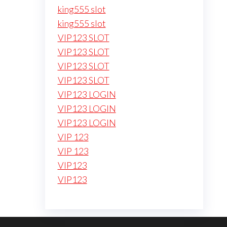
king555 slot
king555 slot
VIP123 SLOT
VIP123 SLOT
VIP123 SLOT
VIP123 SLOT
VIP123 LOGIN
VIP123 LOGIN
VIP123 LOGIN
VIP 123
VIP 123
VIP123
VIP123