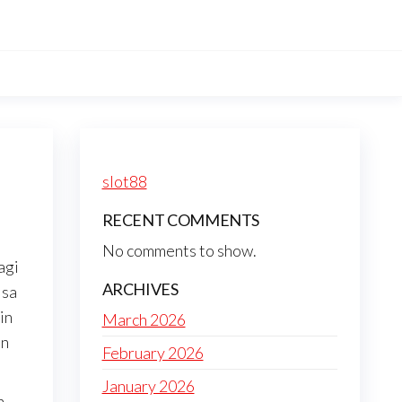
slot88
RECENT COMMENTS
No comments to show.
agi
ARCHIVES
isa
in
March 2026
an
February 2026
January 2026
n