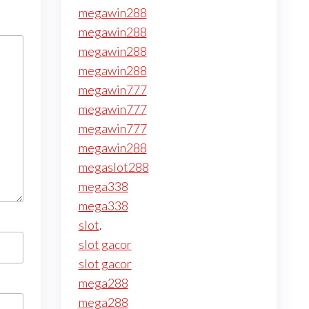
megawin288
megawin288
megawin288
megawin288
megawin777
megawin777
megawin777
megawin288
megaslot288
mega338
mega338
slot
.
slot gacor
slot gacor
mega288
mega288