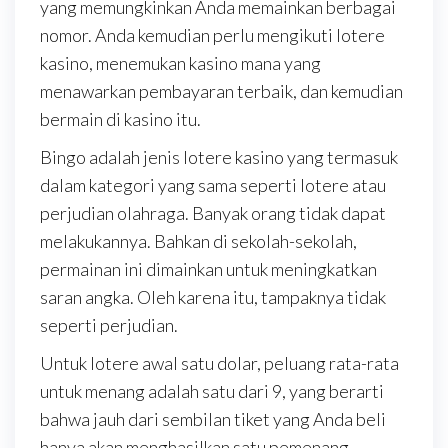
yang memungkinkan Anda memainkan berbagai
nomor. Anda kemudian perlu mengikuti lotere
kasino, menemukan kasino mana yang
menawarkan pembayaran terbaik, dan kemudian
bermain di kasino itu.
Bingo adalah jenis lotere kasino yang termasuk
dalam kategori yang sama seperti lotere atau
perjudian olahraga. Banyak orang tidak dapat
melakukannya. Bahkan di sekolah-sekolah,
permainan ini dimainkan untuk meningkatkan
saran angka. Oleh karena itu, tampaknya tidak
seperti perjudian.
Untuk lotere awal satu dolar, peluang rata-rata
untuk menang adalah satu dari 9, yang berarti
bahwa jauh dari sembilan tiket yang Anda beli
hanya akan menghasilkan satu pemenang.