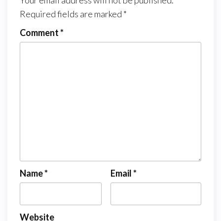
Your email address will not be published.
Required fields are marked
*
Comment
*
Name
*
Email
*
Website