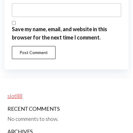
Save my name, email, and website in this
browser for the next time I comment.
slot88
RECENT COMMENTS
No comments to show.
ARCHIVES