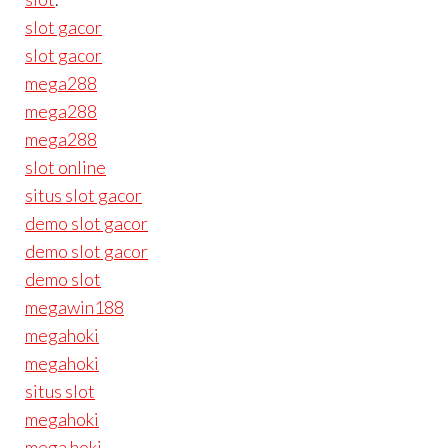
slot gacor
slot gacor
mega288
mega288
mega288
slot online
situs slot gacor
demo slot gacor
demo slot gacor
demo slot
megawin188
megahoki
megahoki
situs slot
megahoki
mega hoki