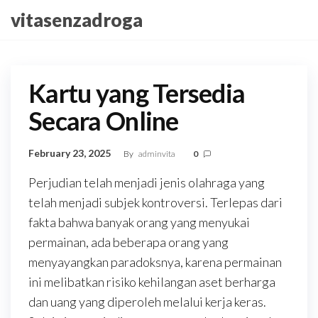
Skip
vitasenzadroga
to
the
content
Kartu yang Tersedia
Secara Online
February 23, 2025
By
adminvita
0
Perjudian telah menjadi jenis olahraga yang
telah menjadi subjek kontroversi. Terlepas dari
fakta bahwa banyak orang yang menyukai
permainan, ada beberapa orang yang
menyayangkan paradoksnya, karena permainan
ini melibatkan risiko kehilangan aset berharga
dan uang yang diperoleh melalui kerja keras.