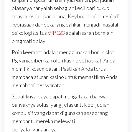
biasanya hanyalah sebagian kecil dari cukup
banyak kehidupan orang. Keyboard mini menjadi
kebiasaan dan sekarang bahkan menjadi masalah
psikologis.situs
VIP123
adalah saran bermain
pragmatic play
Poin keempat adalah menggunakan bonus slot
Pg yang diberikan oleh kasino setiap kali Anda
memiliki kesempatan. Pastikan Anda terus
membaca aturan kasino untuk memastikan Anda
memahami persyaratan.
Sebaliknya, saya dapat mengatakan bahwa
banyaknya solusi yang jelas untuk perjudian
kompulsif yang dapat digunakan seseorang
membantu mereka melewati
penyalahgunaannya.