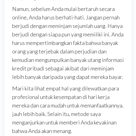
Namun, sebelum Anda mulai bertaruh secara
online, Anda harus berhati-hati. Jangan pernah
berjudi dengan meminjam sejumlah uang. Hanya
berjudi dengan siapa pun yang memiliki ini. Anda
harus mempertimbangkan fakta bahwa banyak
orang yang terjebak dalam perjudian dan
kemudian mengumpulkan banyak utang informasi
kredit pribadi sebagai akibat dari meminjam
lebih banyak daripada yang dapat mereka bayar.
Mari kita lihat empat hal yang dilewatkan para
profesional untuk kesempatan di hari kerja
mereka dan cara mudah untuk memanfaatkannya.
jauh lebih baik. Selain itu, metode saya
menganjurkan untuk memberi Anda keyakinan
bahwa Anda akan menang.