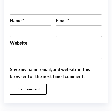
Name
*
Email
*
Website
Save my name, email, and website in this
browser for the next time I comment.