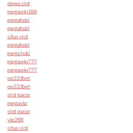
demo slot
megawin188
megahoki
megahoki
situs slot
megahoki
mega hoki
megawin777
megawin777
qq333bet
qq333bet
slot gacor
megavip
slot gacor
vip288
situs slot