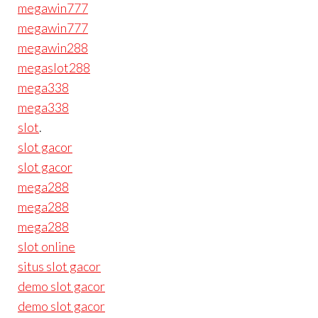
megawin777
megawin777
megawin288
megaslot288
mega338
mega338
slot
.
slot gacor
slot gacor
mega288
mega288
mega288
slot online
situs slot gacor
demo slot gacor
demo slot gacor