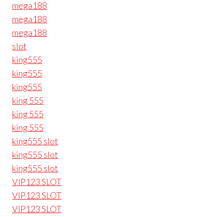
mega188
mega188
mega188
slot
king555
king555
king555
king 555
king 555
king 555
king555 slot
king555 slot
king555 slot
VIP123 SLOT
VIP123 SLOT
VIP123 SLOT