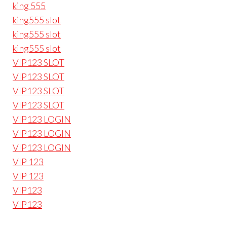
king 555
king555 slot
king555 slot
king555 slot
VIP123 SLOT
VIP123 SLOT
VIP123 SLOT
VIP123 SLOT
VIP123 LOGIN
VIP123 LOGIN
VIP123 LOGIN
VIP 123
VIP 123
VIP123
VIP123