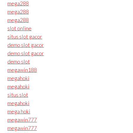
mega288
mega288
mega288
slot online
situs slot gacor
demo slot gacor
demo slot gacor
demo slot
megawin188
megahoki
megahoki
situs slot
megahoki
mega hoki
megawin777
megawin777