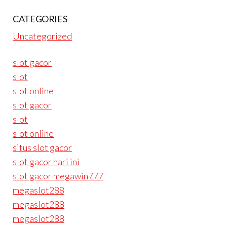
CATEGORIES
Uncategorized
slot gacor
slot
slot online
slot gacor
slot
slot online
situs slot gacor
slot gacor hari ini
slot gacor megawin777
megaslot288
megaslot288
megaslot288