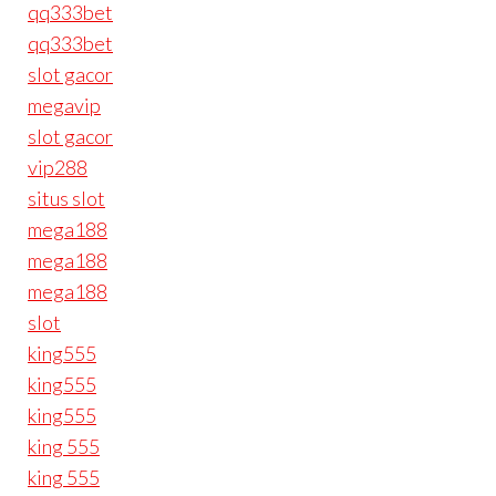
qq333bet
qq333bet
slot gacor
megavip
slot gacor
vip288
situs slot
mega188
mega188
mega188
slot
king555
king555
king555
king 555
king 555