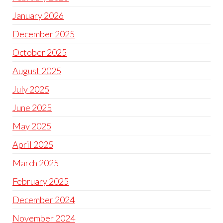
January 2026
December 2025
October 2025
August 2025
July 2025
June 2025
May 2025
April 2025
March 2025
February 2025
December 2024
November 2024